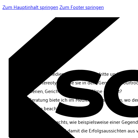
Zum Hauptinhalt springen
Zum Footer springen
Medien
Recht und Medien. Medien und Recht. Die dritte und vierte 
das Recht mit Stereotypen, wie sie in dem Genre der Court
durch TV-Serien, Gerichts- und Anwaltsfilme geprägt?
Spezielle Beratung biete ich im Medienarbeitsrecht an, wo der 
Regelungen, die beachtet werden sollten.
Bei Fragen des Presserechts, wie beispielsweise einer Gegend
Rechtsprechung kennt und damit die Erfolgsaussichten aus ve