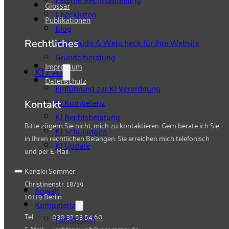
Glossar
Checklisten
Publikationen
Blog
Web-Audit & Webcheck für Ihre Website
Rechtliches
Gründerberatung
Impressum
KI / AI
Datenschutz
Einführung zur KI Verordnung
KI Kompetenz
Kontakt
KI Rechtsberatung
Bitte zögern Sie nicht, mich zu kontaktieren. Gern berate ich Sie
KI Schulungen
in Ihren rechtlichen Belangen. Sie erreichen mich telefonisch
KI Update
und per E-Mail.
Kanzlei Sommer
Christinenstr. 18/19
Anwalt
10119 Berlin
Kompetenz
Tel.
030 32 53 54 60
Fachanwalt
E-Mail:
rechtsanwalt@rasommer.de