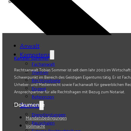
sich Antworten finden.
Anwalt
Kompetenz
Kanzlei Sommer
Fachanwalt
Rechtsanwalt Tobias Sommer ist selt dem Jahr 2003 im Wirtschaft
Themen
Schwerpunkt im Bereich des Geistigen Eigentums tätig. Er ist Fach
Rechtsgebiete
Urheber- und Medienrecht sowie Fachanwalt für gewerblichen Re
Dozent
Ansprechpartner für alle Rechtsfragen mit Bezug zum Notariat.
Referenzen
Dokumente
Service
Dienstleistungen
Mandatsbedingungen
Pauschalen
Vollmacht
Externe Rechtsabteilung