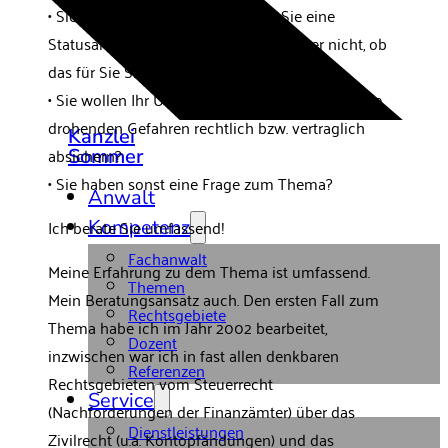
• Sie haben herausgefunden, dass Sie eine
Statusanfrage stellen sollen, wissen aber nicht, ob
das für Sie Sinn hat?
• Sie wollen Ihr Unternehmen im Hinblick auf die
drohenden Gefahren rechtlich bzw. vertraglich
Kanzlei
absichern?
Sommer
• Sie haben sonst eine Frage zum Thema?
Anwalt
Ich berate Sie umfassend!
Kompetenz
Fachanwalt
Meine Erfahrung zu dem Thema ist umfassend.
Themen
Mein Beratungsansatz auch. Den ersten Fall zum
Rechtsgebiete
Thema habe ich im Jahr 2002 bearbeitet,
Dozent
inzwischen war ich in fast allen denkbaren
Referenzen
Rechtsgebieten vom Steuerrecht
Service
(Nachforderungen der Finanzämter) über das
Dienstleistungen
Zivilrecht (u.a. Kontopfändungen) und das