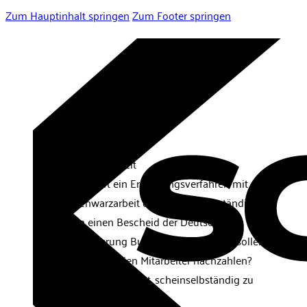
Zum Hauptinhalt springen
Zum Footer springen
Scheinselbständigkeit
Scheinselbständigkeit
• Gegen Sie läuft ein Ermittlungsverfahren mit dem
Vorwurf Schwarzarbeit oder Scheinselbständigkeit?
• Sie haben einen Bescheid der Deutschen
Rentenversicherung Bund bekommen und sollen
Beiträge für Ihre freien Mitarbeiter nachzahlen?
• Sie haben den Verdacht, scheinselbständig zu
sein?