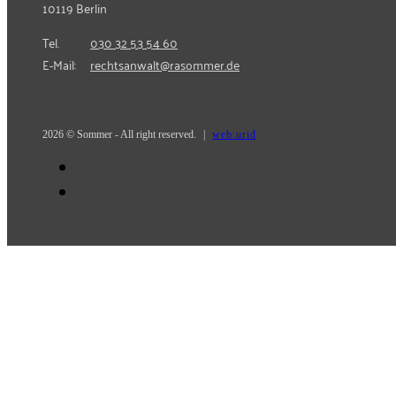
10119 Berlin
Tel.
030 32 53 54 60
E-Mail:
rechtsanwalt@rasommer.de
2026 © Sommer - All right reserved.
|
web:urid