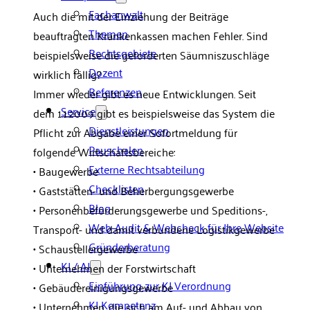
Fachanwalt
Auch die mit der Einziehung der Beiträge
Themen
beauftragten Krankenkassen machen Fehler. Sind
Rechtsgebiete
beispielsweise die geforderten Säumniszuschläge
Dozent
wirklich fällig?
Referenzen
Immer wieder gibt es neue Entwicklungen. Seit
Service
dem 1.1.2009 gibt es beispielsweise das System die
Dienstleistungen
Pflicht zur Abgabe einer Sofortmeldung für
Pauschalen
folgende Wirtschaftsbereiche:
Externe Rechtsabteilung
• Baugewerbe
Checklisten
• Gaststätten- und Beherbergungsgewerbe
Blog
• Personenbeförderungsgewerbe und Speditions-,
Web-Audit & Webcheck für Ihre Website
Transport- und damit verbundene Logistikgewerbe
Gründerberatung
• Schaustellergewerbe
KI / AI
• Unternehmen der Forstwirtschaft
Einführung zur KI Verordnung
• Gebäudereinigungsgewerbe
KI Kompetenz
• Unternehmen, die sich am Auf- und Abbau von