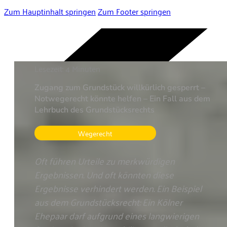
Zum Hauptinhalt springen
Zum Footer springen
Lesezeit: 4 Minuten
Zugang zum Grundstück willkürlich gesperrt –
Notwegerecht könnte helfen – Ein Fall aus dem
Lehrbuch des Grundstücksrechts
Wegerecht
Oft führen Urteile zu merkwürdigen
Ergebnissen. Und oft könnten diese
Ergebnisse verhindert werden. Ein Beispiel
aus dem Grundstücksrecht: Ein Kölner
Ehepaar darf aufgrund eines langwierigen