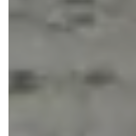
Pauschalen
Externe Rechtsabteilung
Checklisten
Blog
Web-Audit & Webcheck für Ihre Website
Gründerberatung
KI / AI
Einführung zur KI Verordnung
KI Kompetenz
KI Rechtsberatung
KI Schulungen
KI Update
Anwalt
Kompetenz