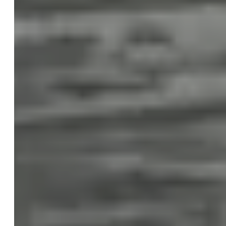
KI Rechtsberatung
KI Schulungen
KI Update