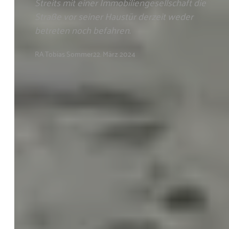
Streits mit einer Immobiliengesellschaft die
Straße vor seiner Haustür derzeit weder
betreten noch befahren.
RA Tobias Sommer
22. März 2024
Kanzlei
Sommer
Anwalt
Kompetenz
Fachanwalt
Themen
Rechtsgebiete
Dozent
Referenzen
Service
Dienstleistungen