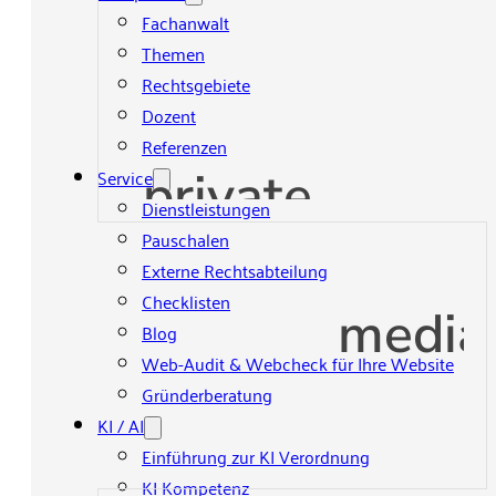
Fachanwalt
n ich nur in
Themen
 einem
Rechtsgebiete
zu einem
 inkl. MwSt.)
Dozent
len tätig.
Referenzen
private
Service
Dienstleistungen
Pauschalen
Externe Rechtsabteilung
Checklisten
media
Blog
Web-Audit & Webcheck für Ihre Website
Gründerberatung
KI / AI
Einführung zur KI Verordnung
KI Kompetenz