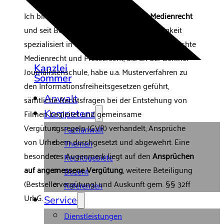
Ich bin
Fachanwalt für Urheber- und Medienrecht
und seit Beginn meiner anwaltlichen Tätigkeit
spezialisiert in dieser Branche tätig. Ich unterrichte
Medienrecht und Presserecht, u.a. an der Berliner
Kanzlei
Journalistenschule, habe u.a. Musterverfahren zu
Sommer
den Informationsfreiheitsgesetzen geführt,
Anwalt
sämtliche Rechtsfragen bei der Entstehung von
Filmen begleitet und gemeinsame
Kompetenz
Vergütungsregeln (GVR) verhandelt, Ansprüche
Fachanwalt
von Urhebern durchgesetzt und abgewehrt. Eine
Themen
besonderes Augenmerk liegt auf den
Ansprüchen
Rechtsgebiete
auf angemessene Vergütung
, weitere Beteiligung
Dozent
(Bestsellervergütung) und Auskunft gem. §§ 32ff
Referenzen
UrhG.
Service
Dienstleistungen