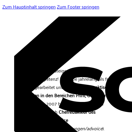
Zum Hauptinhalt springen
Zum Footer springen
media
Branchenerfahrung steigert die
Beratungskompetenz! Ich habe jahrelang als freier
Journalist gearbeitet und habe eigene
praktische
Erfahrungen in den Bereichen Print, Online und
Fernsehen
. Von 2007 bis zur Einstellung des
Printprodukts war ich
Chefredakteur des
Anwaltsmagazins AdVoice
(
https://davforum.de/de/leistungen/advoice
).