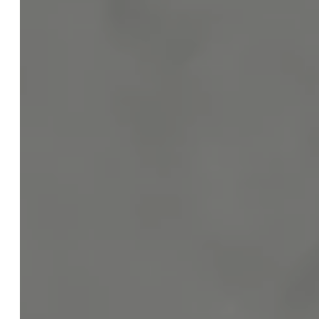
Fachanwalt
Themen
Rechtsgebiete
Dozent
Referenzen
Service
Dienstleistungen
Pauschalen
Externe Rechtsabteilung
Checklisten
Blog
Web-Audit & Webcheck für Ihre Website
Gründerberatung
KI / AI
Einführung zur KI Verordnung
KI Kompetenz