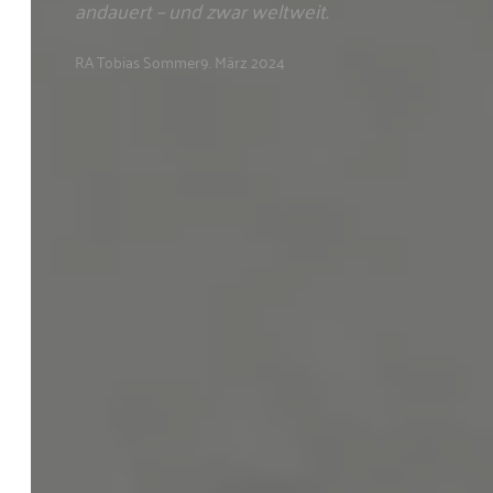
andauert – und zwar weltweit.
RA Tobias Sommer
9. März 2024
Kanzlei
Sommer
Anwalt
Kompetenz
Fachanwalt
Themen
Rechtsgebiete
Dozent
Referenzen
Service
Dienstleistungen