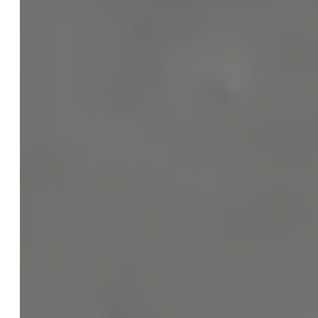
Pauschalen
Externe Rechtsabteilung
Checklisten
Blog
Web-Audit & Webcheck für Ihre Website
Gründerberatung
KI / AI
Einführung zur KI Verordnung
KI Kompetenz
KI Rechtsberatung
KI Schulungen
KI Update
Anwalt
Kompetenz