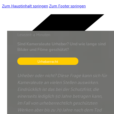
Zum Hauptinhalt springen
Zum Footer springen
Lesezeit: 4 Minuten
Sind Kameraleute Urheber? Und wie lange sind
Bilder und Filme geschützt?
Urheberrecht
Urheber oder nicht? Diese Frage kann sich für
Kameraleute an vielen Stellen auswirken.
Eindrücklich ist das bei der Schutzfrist, die
einerseits lediglich 50 Jahre betragen kann,
im Fall von urheberrechtlich geschützten
Werken aber bis zu 70 Jahre nach dem Tod