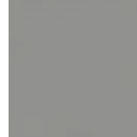
Urheberrecht, Rundfunkrecht und aktuelle
Entwicklungen im Bereich der
Medienregulierung.
RA Tobias Sommer
2. Januar 2024
Kanzlei
Sommer
Anwalt
Kompetenz
Fachanwalt
Themen
Rechtsgebiete
Dozent
Referenzen
Service
Dienstleistungen