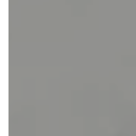
Pauschalen
Externe Rechtsabteilung
Checklisten
Blog
Web-Audit & Webcheck für Ihre Website
Gründerberatung
KI / AI
Einführung zur KI Verordnung
KI Kompetenz
KI Rechtsberatung
KI Schulungen
KI Update
Anwalt
Kompetenz