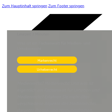
Zum Hauptinhalt springen
Zum Footer springen
Lesezeit: 7 Minuten
Was ist ein Fachanwalt für Medien- und
Urheberrecht
Markenrecht
,
Urheberrecht
Medienrecht? Medienrecht! Und was ist
eigentlich ein Fachanwalt für Urheber- und
Medienrecht? Erfahren Sie mehr über
verschiedene Aspekte des Medienrechts,
darunter Presse- und Meinungsfreiheit,