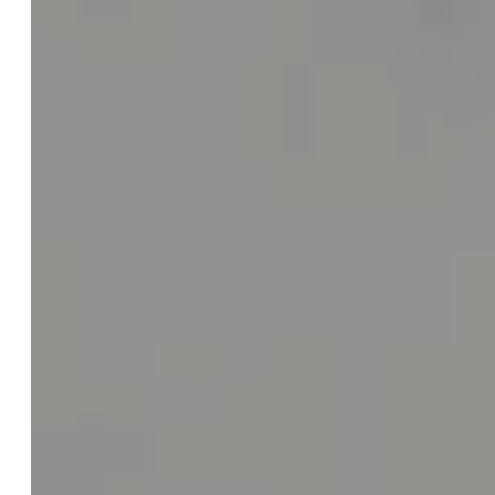
Fachanwalt
Themen
Rechtsgebiete
Dozent
Referenzen
Service
Dienstleistungen
Pauschalen
Externe Rechtsabteilung
Checklisten
Blog
Web-Audit & Webcheck für Ihre Website
Gründerberatung
KI / AI
Einführung zur KI Verordnung
KI Kompetenz